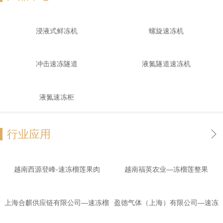
浸液式鲜冻机
螺旋速冻机
冲击速冻隧道
液氮隧道速冻机
液氮速冻柜
行业应用
越南西源登峰-速冻榴莲果肉
越南福英农业—冻榴莲整果
上海合麒供应链有限公司—速冻榴
盈德气体（上海）有限公司—速冻