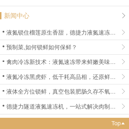
新闻中心
液氮锁住榴莲原生香甜，德捷力液氮速冻机打造高品质榴莲果肉
预制菜,如何锁鲜如何保鲜？
禽肉冷冻新技术：液氮速冻带来鲜嫩美味，高端预制菜供货无忧
液氮冷冻黑虎虾，低干耗高品相，还原鲜活海鲜口感
液体全方位锁鲜，真空包装肥肠久存不氧化、不开裂、无异味
德捷力隧道液氮速冻机，一站式解决肉制品保鲜痛点
Top
