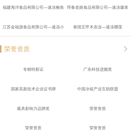
莲肉
螃蟹
福建海洋食品有限公司—速冻鲍鱼
珲春老姬食品有限公司—速冻爆浆
豆腐
江苏金福源食品有限公司—速冻小
泰国五甲木农业—速冻榴莲
龙虾
荣誉资质
专精特新证
广东科技进频奖
国家高新技术企业证书牌
中国冷链产业互助联盟
最具影响力品牌奖
荣誉资质
荣誉资质
荣誉资质